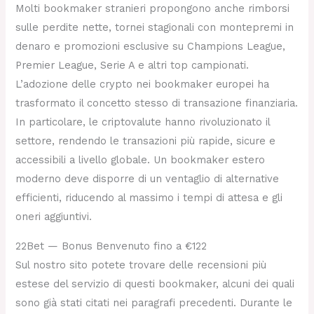
Molti bookmaker stranieri propongono anche rimborsi
sulle perdite nette, tornei stagionali con montepremi in
denaro e promozioni esclusive su Champions League,
Premier League, Serie A e altri top campionati.
L’adozione delle crypto nei bookmaker europei ha
trasformato il concetto stesso di transazione finanziaria.
In particolare, le criptovalute hanno rivoluzionato il
settore, rendendo le transazioni più rapide, sicure e
accessibili a livello globale. Un bookmaker estero
moderno deve disporre di un ventaglio di alternative
efficienti, riducendo al massimo i tempi di attesa e gli
oneri aggiuntivi.
22Bet — Bonus Benvenuto fino a €122
Sul nostro sito potete trovare delle recensioni più
estese del servizio di questi bookmaker, alcuni dei quali
sono già stati citati nei paragrafi precedenti. Durante le