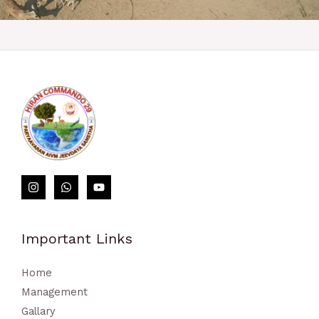
https://perezagruzi.ru/kak-pravilno-delat-stavki-na-sport/
loto club kz​
Important Links
Home
Management
Gallary