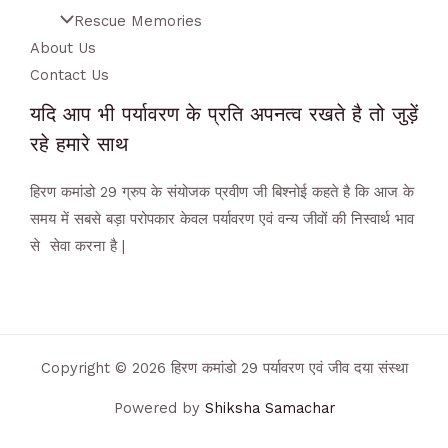
Rescue Memories
About Us
Contact Us
यदि आप भी पर्यावरण के प्रति अपनत्व रखते है तो जुड़ें
रहे हमारे साथ
हिरण कमांडो 29 ग्रुप के संयोजक प्रवीण जी बिश्नोई कहते है कि आज के
समय में सबसे बड़ा परोपकार केवल पर्यावरण एवं वन्य जीवों की निस्वार्थ भाव
से सेवा करना है |
Copyright © 2026 हिरण कमांडो 29 पर्यावरण एवं जीव दया संस्था
Powered by
Shiksha Samachar