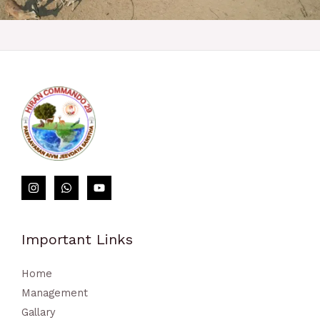
https://perezagruzi.ru/kak-pravilno-delat-stavki-na-sport/
loto club kz​
Important Links
Home
Management
Gallary