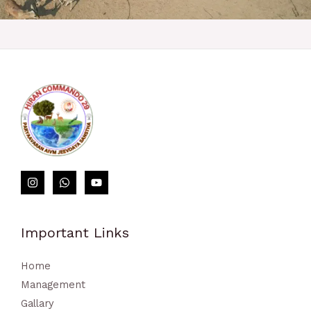
https://perezagruzi.ru/kak-pravilno-delat-stavki-na-sport/
loto club kz​
Important Links
Home
Management
Gallary