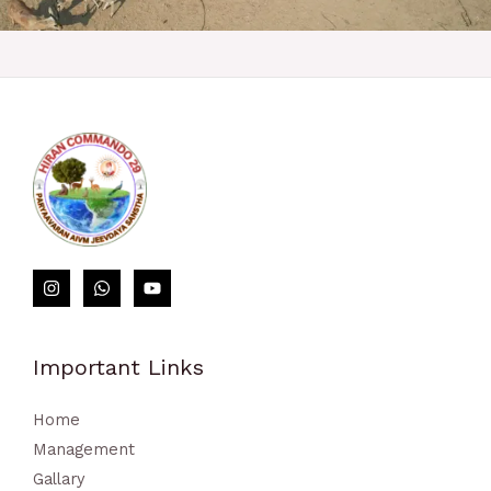
https://perezagruzi.ru/kak-pravilno-delat-stavki-na-sport/
loto club kz​
Important Links
Home
Management
Gallary